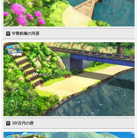
9/青鉄橋の河原
10/古代の砦