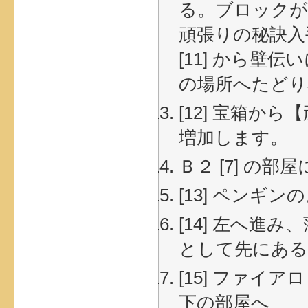
る。ブロックが
頑張りの秘訣入
[11] から壁
の場所へたどり
[12] 宝箱
増加します。
Ｂ２ [7] の
[13] ペン
[14] 左へ
として先にある像
[15] ファ
下の部屋へ