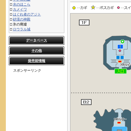
□
水のほこら
□
カメイワ
□
はぐれ者のアジト
□
砂漠の神殿
□
氷の廃墟
□
ロウラル城
データベース
その他
発売前情報
スポンサーリンク