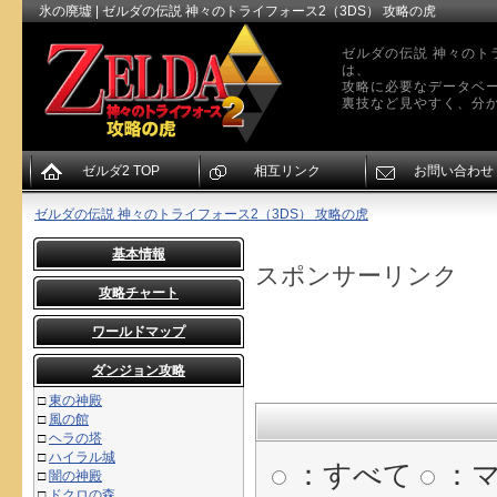
氷の廃墟 | ゼルダの伝説 神々のトライフォース2（3DS） 攻略の虎
ゼルダの伝説 神々のト
は、
攻略に必要なデータベ
裏技など見やすく、分か
ゼルダ2 TOP
相互リンク
お問い合わせ
ゼルダの伝説 神々のトライフォース2（3DS） 攻略の虎
基本情報
スポンサーリンク
攻略チャート
ワールドマップ
ダンジョン攻略
□
東の神殿
□
風の館
□
ヘラの塔
□
ハイラル城
：すべて
：
□
闇の神殿
□
ドクロの森