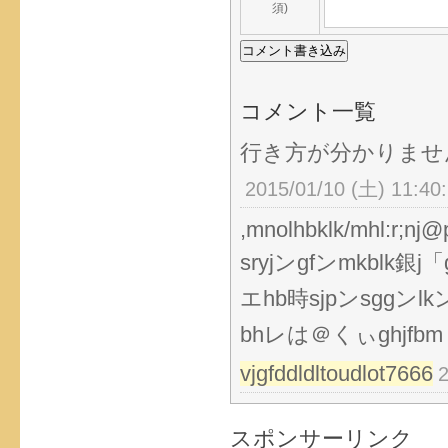
須)
コメント一覧
行き方が分かりませ
2015/01/10 (土) 11:40
,mnolhbklk/mhl:r
sryjンgfンmkblk銀j
エhb時sjpンsggンlkン」l
bhレは＠くぃghjfb
vjgfddldltoudlot7666
2
スポンサーリンク