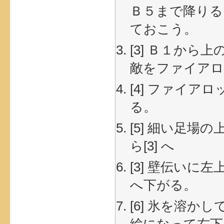
Ｂ５まで降りる
ておこう。
[3] Ｂ１か
敵をファイアロ
[4] ファイ
る。
[5] 細い足場
ら[3] へ
[3] 壁伝い
へ下がる。
[6] 氷を溶か