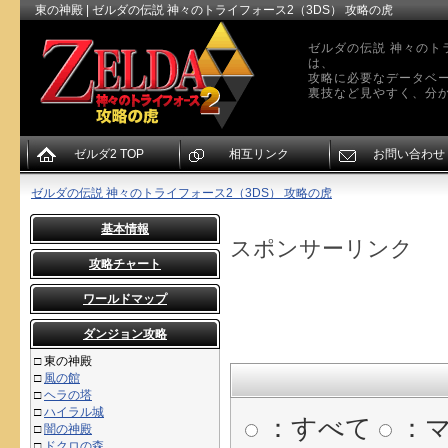
東の神殿 | ゼルダの伝説 神々のトライフォース2（3DS） 攻略の虎
ゼルダの伝説 神々のト
は、
攻略に必要なデータベ
裏技など見やすく、分か
ゼルダ2 TOP
相互リンク
お問い合わせ
ゼルダの伝説 神々のトライフォース2（3DS） 攻略の虎
基本情報
スポンサーリンク
攻略チャート
ワールドマップ
ダンジョン攻略
□
東の神殿
□
風の館
□
ヘラの塔
□
ハイラル城
：すべて
：
□
闇の神殿
□
ドクロの森