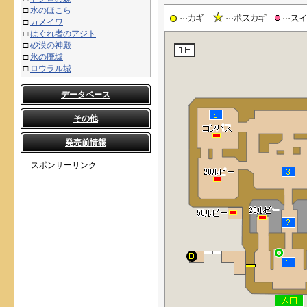
□
水のほこら
□
カメイワ
□
はぐれ者のアジト
□
砂漠の神殿
□
氷の廃墟
□
ロウラル城
データベース
その他
発売前情報
スポンサーリンク