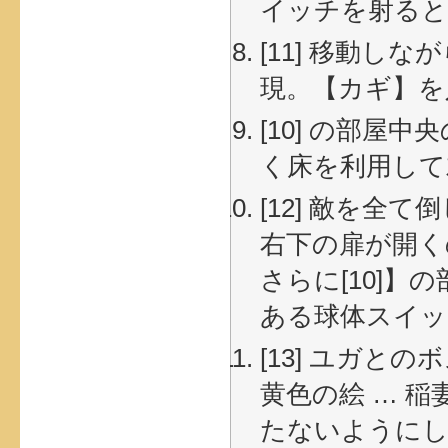
イッチを射ると
[11] 移動し
現。【カギ】を
[10] の部
く床を利用して
[12] 敵を全
右下の扉が開く
さらに[10]
ある球体スイッ
[13] ユガとの
黄色の絵 … 
たないように