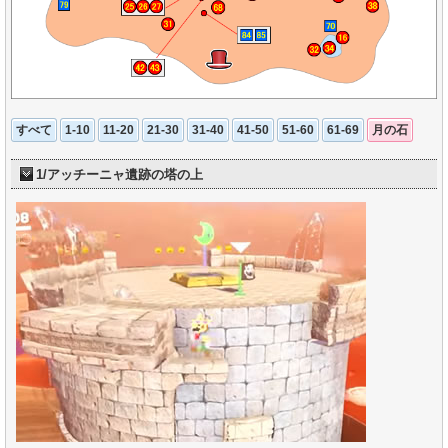
すべて
1-10
11-20
21-30
31-40
41-50
51-60
61-69
月の石
1/アッチーニャ遺跡の塔の上