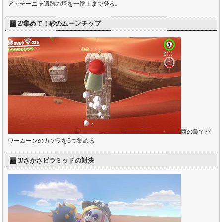
アッチーニャ遺跡の塔を一番上まで登る。
2/集めて！砂のムーンチップ
西の島でパ
ワームーンのカケラを5つ集める
3/さかさピラミッドの対決