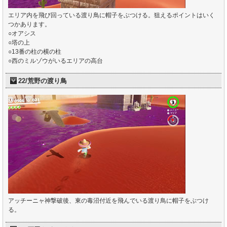
エリア内を飛び回っている渡り鳥に帽子をぶつける。狙えるポイントはいく
つかあります。
○オアシス
○塔の上
○13番の柱の横の柱
○西のミルゾウがいるエリアの高台
22/荒野の渡り鳥
アッチーニャ神撃破後、東の毒沼付近を飛んでいる渡り鳥に帽子をぶつけ
る。