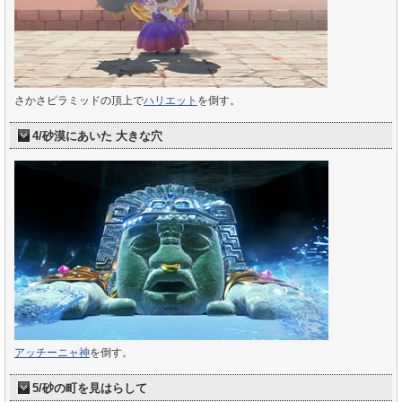
さかさピラミッドの頂上で
ハリエット
を倒す。
4/砂漠にあいた 大きな穴
アッチーニャ神
を倒す。
5/砂の町を見はらして