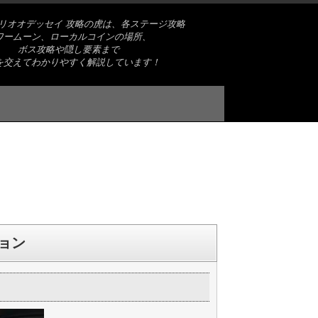
リオオデッセイ 攻略の虎は、各ステージ攻略
ワームーン、ローカルコインの場所、
ボス攻略や隠し要素まで
を交えてわかりやすく解説しています！
ョン