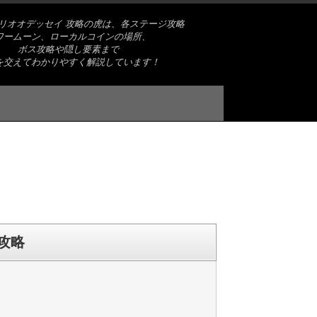
リオオデッセイ 攻略の虎は、各ステージ攻略
ワームーン、ローカルコインの場所、
ボス攻略や隠し要素まで
を交えてわかりやすく解説しています！
攻略