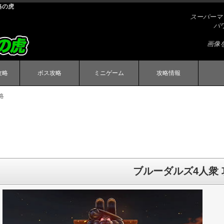
略の虎
スーパーマ
パ
画像
攻略
ボス攻略
ミニゲーム
攻略情報
略
ブルーダルズ4人衆 