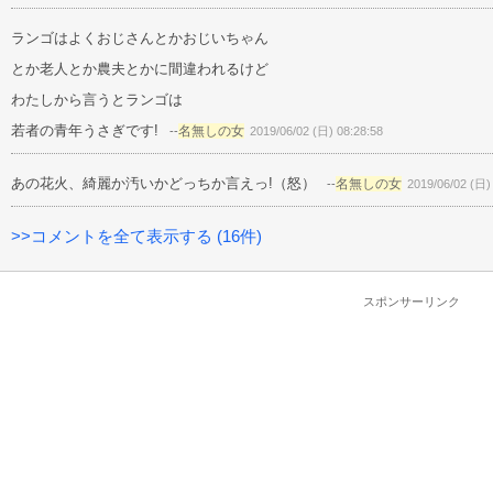
ランゴはよくおじさんとかおじいちゃん
とか老人とか農夫とかに間違われるけど
わたしから言うとランゴは
若者の青年うさぎです!
名無しの女
--
2019/06/02 (日) 08:28:58
あの花火、綺麗か汚いかどっちか言えっ!（怒）
名無しの女
--
2019/06/02 (日)
>>コメントを全て表示する (16件)
スポンサーリンク