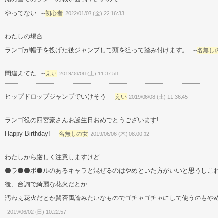
やってない
初心者
--
2022/01/07 (金) 22:16:33
わたしの場合
ランゴが帽子を投げた後ジャンプして頭を狙って踏み付けます。
名無し
--
間違えてた
えい
--
2019/06/08 (土) 11:37:58
ヒップドロップジャンプでいけそう
えい
--
2019/06/08 (土) 11:36:45
ランゴ役の四宮豪さんお誕生日おめでとうございます!
Happy Birthday!
名無しの女
--
2019/06/06 (木) 08:00:32
わたしから厳しく注意しますけど
⚫️ラ⚫️⚫️ボ⚫️ルのあるキャラと混ぜるのはやめといた方がいいと思うし
後、台詞で綺麗な花火だとか
汚ねぇ花火だとか賛否両論みたいなものでゴチャゴチャにして使うのもや
2019/06/02 (日) 10:22:57