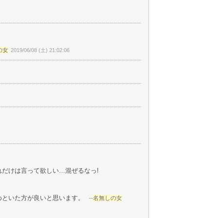
の女
2019/06/08 (土) 21:02:06
これだけは言って欲しい…混ぜるなっ!
めといた方が良いと思います。
名無しの女
--