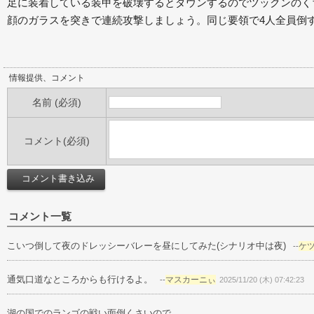
足に装着している装甲を破壊するとダウンするのでツックンのく
顔のガラスを突きで連続攻撃しましょう。同じ要領で4人全員倒
情報提供、コメント
名前 (必須)
コメント(必須)
コメント一覧
こいつ倒して夜のドレッシーバレーを昼にしてみた(シナリオ中は夜)
ケ
--
通気口道なところからも行けるよ。
マスカーニぃ
--
2025/11/20 (木) 07:42:23
湖の国でのランゴの戦い面倒くさいので