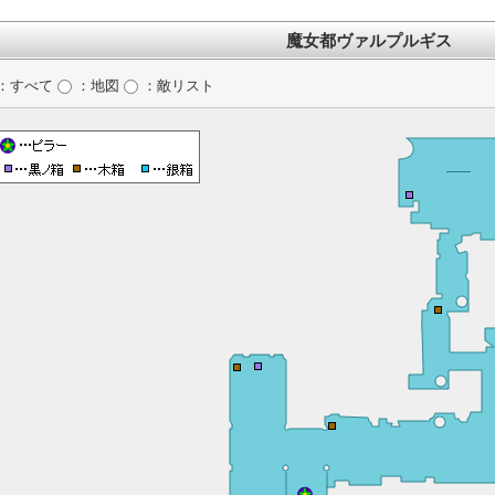
魔女都ヴァルプルギス
：すべて
：地図
：敵リスト