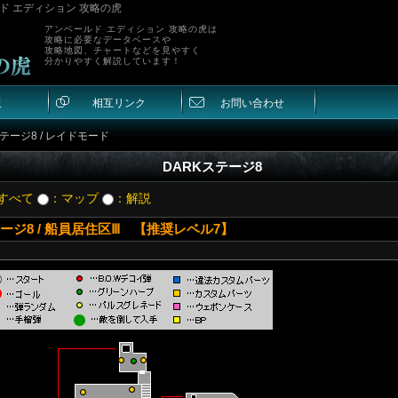
ルド エディション 攻略の虎
アンベールド エディション 攻略の虎は
攻略に必要なデータベースや
攻略地図、チャートなどを見やすく
分かりやすく解説しています！
板
相互リンク
お問い合わせ
ステージ8 / レイドモード
DARKステージ8
すべて
：マップ
：解説
ージ8 / 船員居住区Ⅲ 【推奨レベル7】