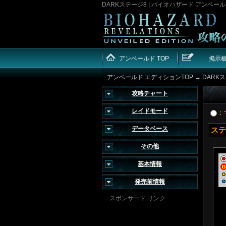
DARKステージ8 | バイオハザード アンベー
アンベールド TOP
掲示
アンベールド エディションTOP
→ DARK
攻略チャート
レイドモード
：
データベース
ステ
その他
基本情報
発売前情報
スポンサード リンク