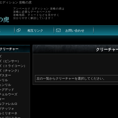
 エディション 攻略の虎
アンベールド エディション 攻略の虎は
攻略に必要なデータベースや
攻略地図、チャートなどを見やすく
分かりやすく解説しています！
板
相互リンク
お問い合わせ
クリーチャー
クリーチャ
ズ
ズ（ピンサー）
ズ（トライコーン）
ズ（チャンク）
ブスター
左の一覧からクリーチャーを選択してください。
ンリル
ェンリル
ャグデッド
チェルウーズ
ター
ルファレルロ
ギナッツォ
ルミリオーネ