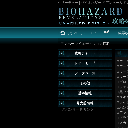
クリーチャー | バイオハザード アンベールド
アンベールド TOP
掲示
アンベールド エディションTOP
攻略チャート
□
ウー
レイドモード
□
ウー
□
ウー
データベース
□
ウー
□
グロ
その他
□
フェ
□
黒フ
基本情報
□
スキ
□
レイ
発売前情報
□
ハン
スポンサード リンク
□
ファ
□
ドラ
□
スカ