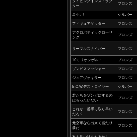
ダイビングインストラク
ブロンズ
ター
星4つ！
シルバー
フィギュアゲッター
ブロンズ
アクロバティックローリ
ブロンズ
ング
サーマルスナイパー
ブロンズ
10ミリオンボルト
ブロンズ
ゾンビスマッシャー
ブロンズ
ジュアヴォキラー
ブロンズ
B.O.W.デストロイヤー
シルバー
君たちをゾンビにするの
ブロンズ
はもったいない
これが一番手っ取り早い
ブロンズ
だろ？
元空軍なら出来て当たり
ブロンズ
前だ
私を見つけられるかし