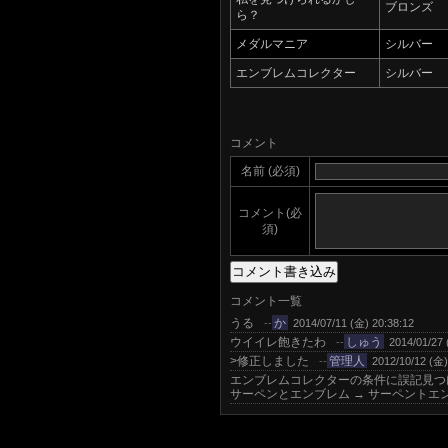
ブロンズ
ら？
メダルマニア
シルバー
エンブレムコレクター
シルバー
コメント
名前 (必須)
コメント(必
須)
コメント一覧
うる
か
--
2014/07/11 (金) 20:38:12
ウイイレ飽きたわ
しゅう
--
2014/01/27 
>修正しました
管理人
--
2012/10/12 (金)
エンブレムコレクターの条件に誤記見つ
サーペンとエンブレム → サーペントエ