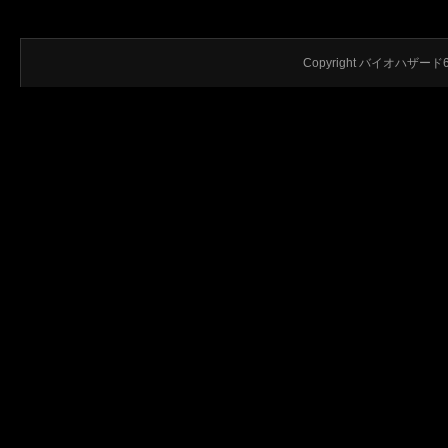
Copyright バイオハザード6 攻略