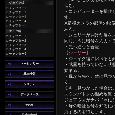
ジェイク編
進む。
□
チャプター1
・コンピューターを操作
□
チャプター2
□
チャプター3
す。
□
チャプター4
※監視カメラの部屋の映
□
チャプター5
ある。
エイダ編
・シェリーが開けた扉を
□
チャプター1
同じように暗号を入力す
□
チャプター2
□
チャプター3
・先へ進むと合流
□
チャプター4
【シェリー】
□
チャプター5
・ジェイク編に比べると
マーセナリー
・武器を持っていない状
始まる。
基本情報
・扉から先へ。敵に見つ
く。
システム
※もし見つかった場合は
スタンバトンの溜め攻撃
データベース
ジュアヴォがナパドゥに
その他
・扉の暗証番号を知るに
力するのを待ちます。