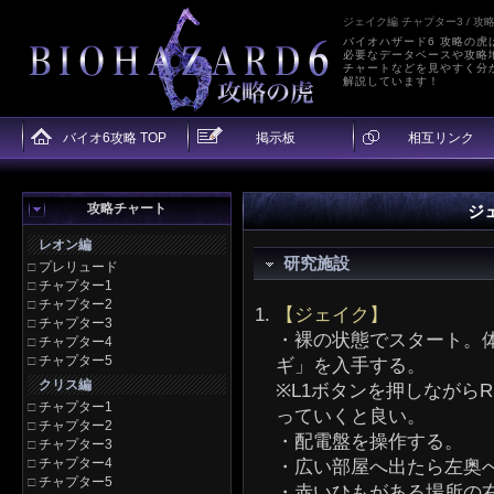
ジェイク編 チャプター3 / 攻
バイオハザード6 攻略の虎
必要なデータベースや攻略
チャートなどを見やすく分
解説しています！
バイオ6攻略 TOP
掲示板
相互リンク
攻略チャート
ジ
レオン編
研究施設
□
プレリュード
□
チャプター1
□
チャプター2
【ジェイク】
□
チャプター3
・裸の状態でスタート。
□
チャプター4
□
チャプター5
ギ」を入手する。
クリス編
※L1ボタンを押しながら
□
チャプター1
っていくと良い。
□
チャプター2
・配電盤を操作する。
□
チャプター3
□
チャプター4
・広い部屋へ出たら左奥
□
チャプター5
・赤いひもがある場所の