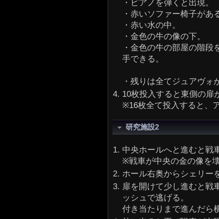
・ピアノを弾くと出現。
・赤いソファー椅子があ
・赤い水の中。
・金色の牛の像の下。
・金色の牛の部屋の階段
手できる。
・残りは全てジュアヴォ
10枚投入すると東側の扉
※16枚全て投入すると、
研究施設2
中央ホールへと進むと戦
※戦車が中央の金の像を
ホール右奥からシェリー
扉を開けて少し進むと戦
ッシュで逃げる。
付き当たりまで進んだら