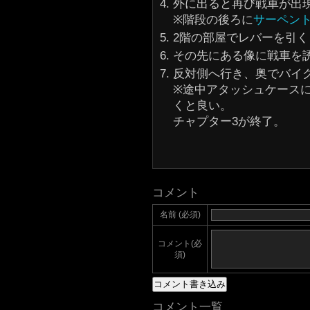
外に出ると再び戦車が出
※階段の後ろに
サーペン
2階の部屋でレバーを引
その先にある像に戦車を
反対側へ行き、奥でバイ
※途中アタッシュケース
くと良い。
チャプター3が終了。
コメント
名前 (必須)
コメント(必
須)
コメント一覧