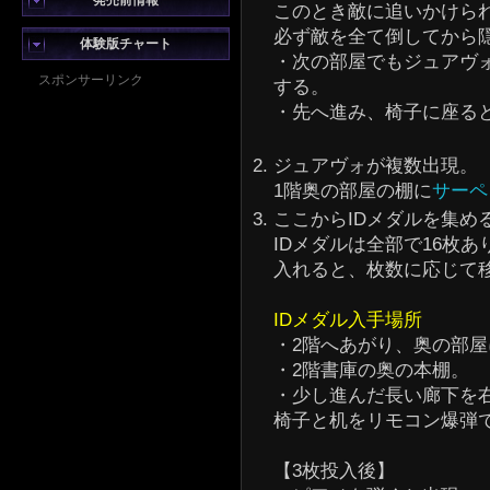
発売前情報
このとき敵に追いかけら
必ず敵を全て倒してから
体験版チャート
・次の部屋でもジュアヴ
スポンサーリンク
する。
・先へ進み、椅子に座る
ジュアヴォが複数出現。
1階奥の部屋の棚に
サーペ
ここからIDメダルを集め
IDメダルは全部で16枚
入れると、枚数に応じて
IDメダル入手場所
・2階へあがり、奥の部
・2階書庫の奥の本棚。
・少し進んだ長い廊下を
椅子と机をリモコン爆弾
【3枚投入後】