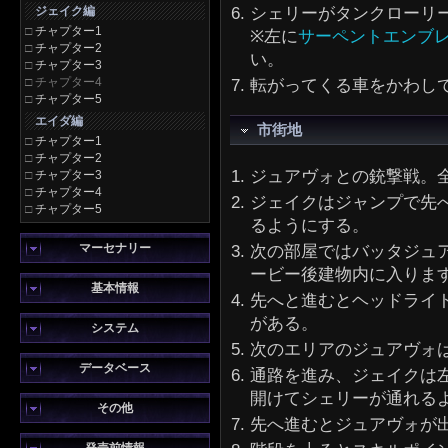
ジェイク編
シェリーがタンクローリ
□
チャプター1
※左に
サーペントエンブ
□
チャプター2
い。
□
チャプター3
□
チャプター4
転がってくる車をかわし
□
チャプター5
エイダ編
市街地
□
チャプター1
□
チャプター2
ジュアヴォとの銃撃戦。
□
チャプター3
□
チャプター4
ジェイクはジャンプで先
□
チャプター5
るようにする。
マーセナリー
次の部屋ではバッタジュ
ービー後建物内に入りま
基本情報
先へと進むとヘッドライ
がある。
システム
次のエリアのジュアヴォ
データベース
通路を進み、ジェイクは
開けてシェリーが通れる
その他
先へ進むとジュアヴォが