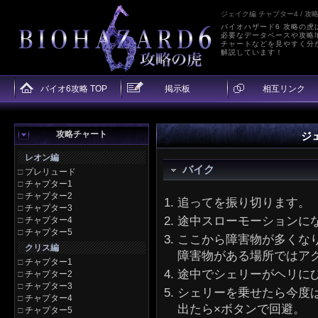
ジェイク編 チャプター4 / 攻
バイオハザード6 攻略の虎
必要なデータベースや攻略
チャートなどを見やすく分
解説しています！
バイオ6攻略 TOP
掲示板
相互リンク
攻略チャート
ジ
レオン編
バイク
□
プレリュード
□
チャプター1
□
チャプター2
追ってを振り切ります。
□
チャプター3
途中スローモーションに
□
チャプター4
□
チャプター5
ここから障害物が多くな
クリス編
障害物がある場所ではア
□
チャプター1
途中でシェリーがヘリに
□
チャプター2
□
チャプター3
シェリーを乗せたら今度
□
チャプター4
出たら×ボタンで回避。
□
チャプター5