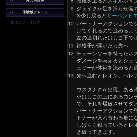
発売前情報
階段を上るとスキルポイ
ジェイクが足を滑らせ落
体験版チャート
※少し戻ると
サーペント
スポンサーリンク
パートナーアクションで
けてくれるので進めるよ
左の途切れたはしご下で
鉄格子が開いたら先へ
チェーンソーを持ったボ
ダメージを与えるとシェ
ェリーが体術を決めると
先へ進むとレオン、ヘレ
ウスタナクが出現。ある
※はしごの上にあるコン
で、それを爆破させてダ
バートナーアクションで
トナーが入れ替わる形に
しばらく戦っているとレ
き破ってきます。