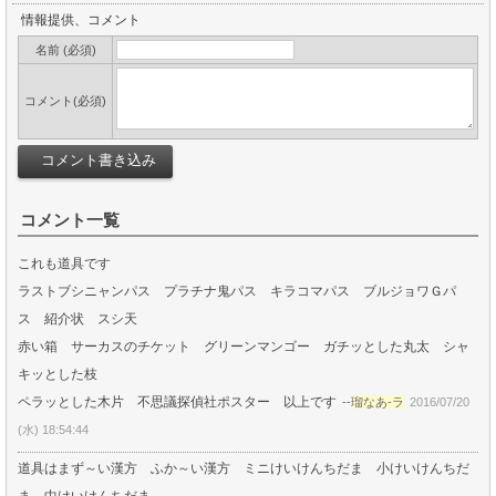
情報提供、コメント
名前 (必須)
コメント(必須)
コメント一覧
これも道具です
ラストブシニャンパス プラチナ鬼パス キラコマパス ブルジョワＧパ
ス 紹介状 スシ天
赤い箱 サーカスのチケット グリーンマンゴー ガチッとした丸太 シャ
キッとした枝
ペラッとした木片 不思議探偵社ポスター 以上です
--
瑠なあ-ラ
2016/07/20
(水) 18:54:44
道具はまず～い漢方 ふか～い漢方 ミニけいけんちだま 小けいけんちだ
ま 中けいけんちだま