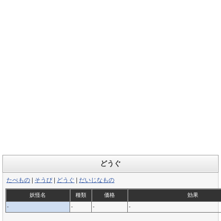
どうぐ
たべもの
|
そうび
|
どうぐ
|
だいじなもの
妖怪名
種類
価格
効果
-
-
-
-