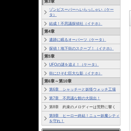
第3章
ゾンビスーパーへいらっしゃい（ケー
タ）
結成！不思議探偵社（イナホ）
第4章
遺跡に眠るオーパーツ（ケータ）
探偵！地下街のスクープ！（イナホ）
第5章
UFOの謎を追え！（ケータ）
街にひそむ巨大な影（イナホ）
第6章～第10章
第6章 シャッチーと妖怪ウォッチ工場
第7章 不思議な館の大脱出！
第8章 約束のメロディーは荒野に響く
第9章 ヒーロー終結！ニュー妖魔シティ
を守れ！