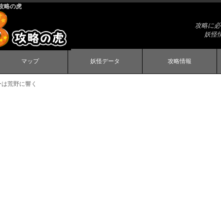
 攻略の虎
攻略に必
妖怪
マップ
妖怪データ
攻略情報
ーは荒野に響く