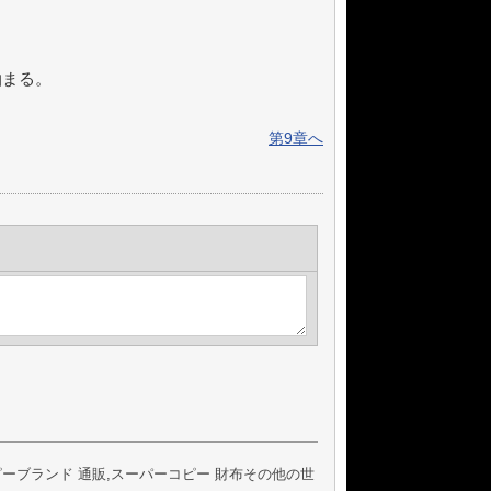
泊まる。
第9章へ
ピーブランド 通販,スーパーコピー 財布その他の世