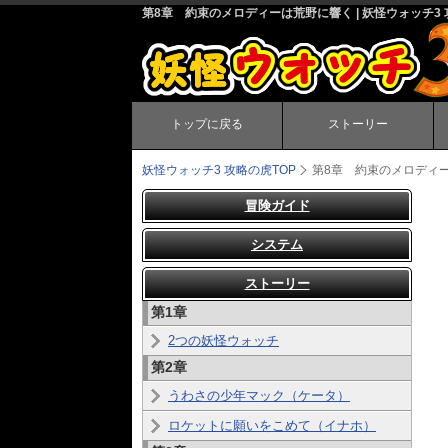
第8章 約束のメロディーは荒野に響く | 妖怪ウォッチ3
トップに戻る
ストーリー
妖怪ウォッチ3 攻略の虎
TOP
第8章 約束のメロディ
冒険ガイド
システム
ストーリー
第1章
2つの妖怪ウォッチ
第2章
うわさの少年マック（ケータ）
ロケットに願いをこめて（イナホ）