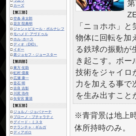
□
ワムウ
第
□
カーズ
【第三部】
Z
□
空条 承太郎
□
花京 院典明
「ニョホホ」と
□
ジャン＝ピエール・ポルナレフ
□
モハメド･アヴドゥル
物体に回転を加
□
ホル･ホース
□
ディオ（DIO）
る鉄球の振動が
□
イギー
□
老ジョセフ・ジョースター
き起こす。ボー
【第四部】
□
東方 仗助
技術をジャイロ
□
虹村 億泰
□
広瀬 康一
力を加える事で
□
音石 明
□
吉良 吉影
を生み出すこと
□
川尻 浩作
□
矢安宮 重清
【第五部】
□
ジョルノ･ジョバァーナ
※青背景は地上
□
ブローノ・ブチャラティ
□
グイード・ミスタ
体所持時のみ。
□
ナランチャ・ギルガ
□
ディアボロ