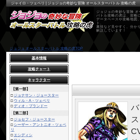
ジャイロ・ツェペリ | ジョジョの奇妙な冒険 オールスターバトル 攻略の虎
ジョジョの奇妙な冒険 オ
バトル攻略の虎は、攻略
データベースや攻略地図
ト、
裏技など見やすく、分か
解説しています！
ジョジョ オールスターバトル 攻略の虎TOP
基本情報
攻略チャート
キャラクター
【第一部】
□
ジョナサン・ジョースター
□
ウィル・A・ツェペリ
バ
□
ディオ・ブランドー
【第二部】
ス
□
ジョセフ・ジョースター
□
シーザー・アントニオ・ツェペ
C
リ
□
エシディシ