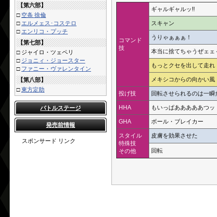
【第六部】
ギャルギャルッ!!
□
空条 徐倫
□
エルメェス･コステロ
スキャン
□
エンリコ・プッチ
うりゃぁぁぁ！
コマンド
【第七部】
技
本当に捨てちゃうぜェェ
□
ジャイロ・ツェペリ
□
ジョニィ・ジョースター
もっとクセを出して走れ
□
ファニー・ヴァレンタイン
メキシコからの向かい風
【第八部】
□
東方定助
投げ技
回転させられるのは一瞬
HHA
もいっぱあああああつッ
バトルステージ
GHA
ボール・ブレイカー
発売前情報
スタイル
皮膚を効果させた
スポンサード リンク
特殊技
回転
その他