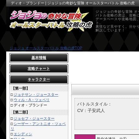
ディオ・ブランドー | ジョジョの奇妙な冒険 オールスターバトル 攻略の虎
ジョジョの奇妙な冒険 オ
バトル攻略の虎は、攻略
データベースや攻略地図
ト、
裏技など見やすく、分か
解説しています！
ジョジョ オールスターバトル 攻略の虎TOP
基本情報
攻略チャート
キャラクター
【第一部】
□
ジョナサン・ジョースター
□
ウィル・A・ツェペリ
バトルスタイル：
□
ディオ・ブランドー
CV：子安武人
【第二部】
□
ジョセフ・ジョースター
□
シーザー・アントニオ・ツェペ
リ
□
エシディシ