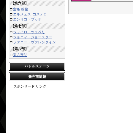
【第六部】
□
空条 徐倫
□
エルメェス･コステロ
□
エンリコ・プッチ
【第七部】
□
ジャイロ・ツェペリ
□
ジョニィ・ジョースター
□
ファニー・ヴァレンタイン
【第八部】
□
東方定助
バトルステージ
発売前情報
スポンサード リンク