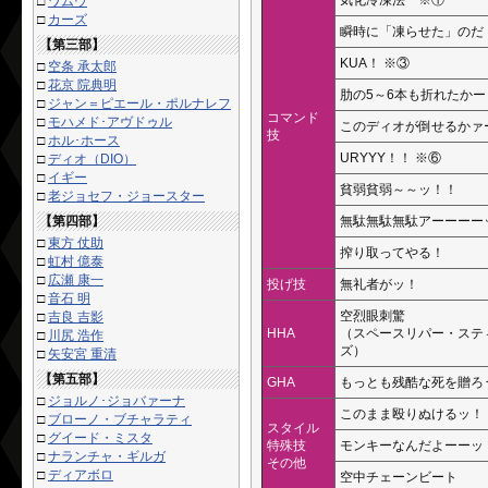
気化冷凍法 ※①
□
ワムウ
□
カーズ
瞬時に「凍らせた」のだ
【第三部】
KUA！ ※③
□
空条 承太郎
□
花京 院典明
肋の5～6本も折れたかー
□
ジャン＝ピエール・ポルナレフ
コマンド
□
モハメド･アヴドゥル
このディオが倒せるかァ
技
□
ホル･ホース
URYYY！！ ※⑥
□
ディオ（DIO）
□
イギー
貧弱貧弱～～ッ！！
□
老ジョセフ・ジョースター
【第四部】
無駄無駄無駄アーーーー
□
東方 仗助
搾り取ってやる！
□
虹村 億泰
□
広瀬 康一
投げ技
無礼者がッ！
□
音石 明
空烈眼刺驚
□
吉良 吉影
HHA
（スペースリパー・ステ
□
川尻 浩作
ズ）
□
矢安宮 重清
【第五部】
GHA
もっとも残酷な死を贈ろ
□
ジョルノ･ジョバァーナ
このまま殴りぬけるッ！
□
ブローノ・ブチャラティ
スタイル
□
グイード・ミスタ
特殊技
モンキーなんだよーーッ
□
ナランチャ・ギルガ
その他
□
ディアボロ
空中チェーンビート