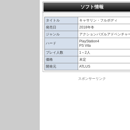
ソフト情報
タイトル
キャサリン・フルボディ
発売日
2018年冬
ジャンル
アクションパズルアドベンチャ
PlayStation4
ハード
PS Vita
プレイ人数
1～2人
価格
未定
開発元
ATLUS
スポンサーリンク