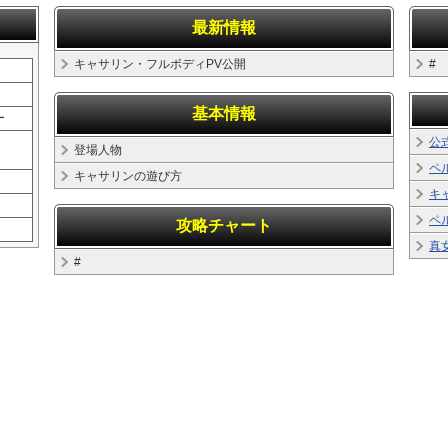
最新情報
キャサリン・フルボディPV公開
#
基本情報
ー
公
登場人物
ペ
キャサリンの遊び方
キ
ペ
攻略チャート
真
#