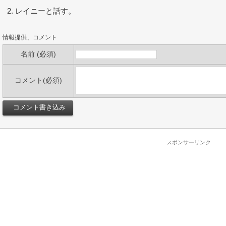
レイニーと話す。
情報提供、コメント
名前 (必須)
コメント(必須)
スポンサーリンク