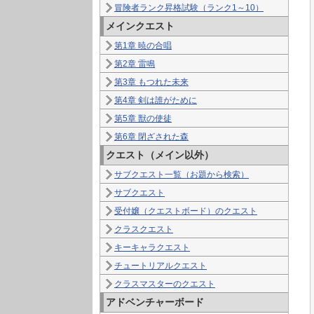
冒険者ランク昇格試験（ランク1～10）
メインクエスト
第1章 暁の合唱
第2章 雷鳴
第3章 もつれた未来
第4章 剣は誰がために
第5章 獣の使徒
第6章 閉ざされた森
クエスト（メイン以外）
サブクエスト一覧（お題から検索）
サブクエスト
受付嬢（クエストボード）のクエスト
クラスクエスト
キーキャラクエスト
チュートリアルクエスト
クラスマスターのクエスト
アドベンチャーボード