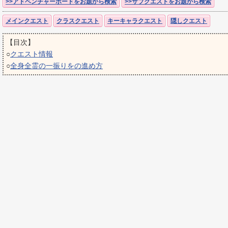
>>アドベンチャーボードをお題から検索
>>サブクエストをお題から検索
メインクエスト
クラスクエスト
キーキャラクエスト
隠しクエスト
【目次】
○
クエスト情報
○
全身全霊の一振りをの進め方