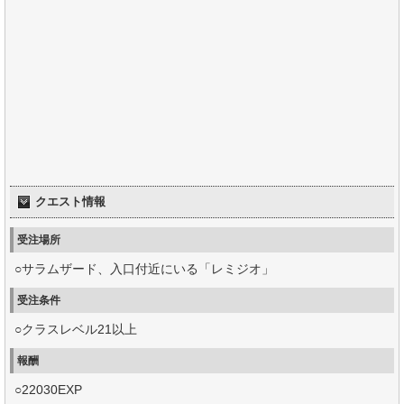
クエスト情報
受注場所
○サラムザード、入口付近にいる「レミジオ」
受注条件
○クラスレベル21以上
報酬
○22030EXP