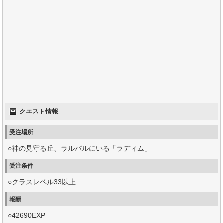
クエスト情報
受注場所
○神の見守る丘、ラルパルにいる「ラディム」
受注条件
○クラスレベル33以上
報酬
○42690EXP