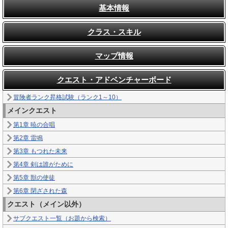
基本情報
クラス・スキル
マップ情報
クエスト・アドベンチャーボード
冒険者ランク昇格試験（ランク1～10）
メインクエスト
第1章 暁の合唱
第2章 雷鳴
第3章 もつれた未来
第4章 剣は誰がために
第5章 獣の使徒
第6章 閉ざされた森
クエスト（メイン以外）
サブクエスト一覧（お題から検索）