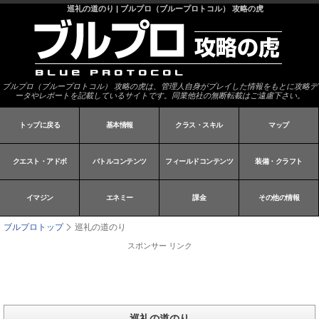
巡礼の道のり | ブルプロ（ブループロトコル） 攻略の虎
ブルプロ（ブループロトコル） 攻略の虎は、管理人自身がプレイした情報をもとに攻略デ
ータやレポートを記載しているサイトです。同業他社の無断転載はご遠慮下さい。
トップに戻る
基本情報
クラス・スキル
マップ
クエスト・アドボ
バトルコンテンツ
フィールドコンテンツ
装備・クラフト
イマジン
エネミー
課金
その他の情報
ブルプロトップ
巡礼の道のり
スポンサー リンク
巡礼の道のり