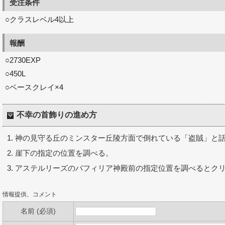
受注条件
○クラスレベル4以上
報酬
○2730EXP
○450L
○ベースクレイ×4
不幸の首飾りの進め方
神の見守る丘のミンスター丘陵方面で倒れている「盗賊」と
崖下の指定の位置を調べる。
アステルリーズのバフィリア神殿前の指定位置を調べるとク
情報提供、コメント
名前 (必須)