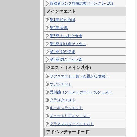
冒険者ランク昇格試験（ランク1～10）
メインクエスト
第1章 暁の合唱
第2章 雷鳴
第3章 もつれた未来
第4章 剣は誰がために
第5章 獣の使徒
第6章 閉ざされた森
クエスト（メイン以外）
サブクエスト一覧（お題から検索）
サブクエスト
受付嬢（クエストボード）のクエスト
クラスクエスト
キーキャラクエスト
チュートリアルクエスト
クラスマスターのクエスト
アドベンチャーボード