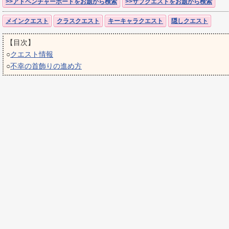
>>アドベンチャーボードをお題から検索
>>サブクエストをお題から検索
メインクエスト
クラスクエスト
キーキャラクエスト
隠しクエスト
【目次】
○
クエスト情報
○
不幸の首飾りの進め方