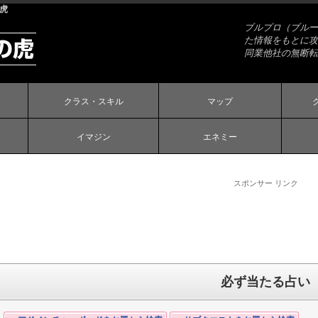
の虎
ブルプロ（ブルー
た情報をもとに攻
同業他社の無断転
クラス・スキル
マップ
イマジン
エネミー
スポンサー リンク
必ず当たる占い