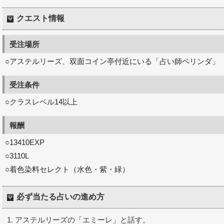
クエスト情報
受注場所
○アステルリーズ、双面コイン亭付近にいる「占い師ベリンダ」
受注条件
○クラスレベル14以上
報酬
○13410EXP
○3110L
○着色染料セレクト（水色・紫・緑）
必ず当たる占いの進め方
アステルリーズの「エミーレ」と話す。