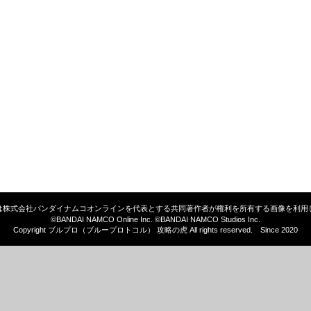
は株式会社バンダイナムコオンラインを代表とする共同著作者が権利を所有する画像を利用
©BANDAI NAMCO Online Inc. ©BANDAI NAMCO Studios Inc.
Copyright ブルプロ（ブループロトコル） 攻略の虎 All rights reserved. Since 2020