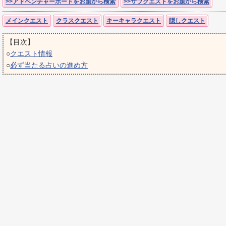
>>アドベンチャーボードをお題から検索
>>サブクエストをお題から検索
メインクエスト
クラスクエスト
キーキャラクエスト
隠しクエスト
【目次】
○
クエスト情報
○
必ず当たる占いの進め方