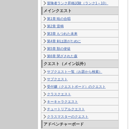
冒険者ランク昇格試験（ランク1～10）
メインクエスト
第1章 暁の合唱
第2章 雷鳴
第3章 もつれた未来
第4章 剣は誰がために
第5章 獣の使徒
第6章 閉ざされた森
クエスト（メイン以外）
サブクエスト一覧（お題から検索）
サブクエスト
受付嬢（クエストボード）のクエスト
クラスクエスト
キーキャラクエスト
チュートリアルクエスト
クラスマスターのクエスト
アドベンチャーボード