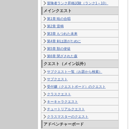
冒険者ランク昇格試験（ランク1～10）
メインクエスト
第1章 暁の合唱
第2章 雷鳴
第3章 もつれた未来
第4章 剣は誰がために
第5章 獣の使徒
第6章 閉ざされた森
クエスト（メイン以外）
サブクエスト一覧（お題から検索）
サブクエスト
受付嬢（クエストボード）のクエスト
クラスクエスト
キーキャラクエスト
チュートリアルクエスト
クラスマスターのクエスト
アドベンチャーボード