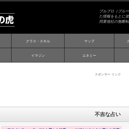
ブルプロ（ブルー
た情報をもとに攻
同業他社の無断転
クラス・スキル
マップ
イマジン
エネミー
スポンサー リンク
不吉な占い