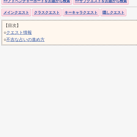
>>アドベンチャーボードをお題から検索
>>サブクエストをお題から検索
メインクエスト
クラスクエスト
キーキャラクエスト
隠しクエスト
【目次】
○
クエスト情報
○
不吉な占いの進め方