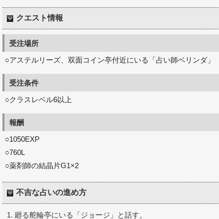
クエスト情報
受注場所
○アステルリーズ、双面コイン亭付近にいる「占い師ベリンダ」
受注条件
○クラスレベル6以上
報酬
○1050EXP
○760L
○薬剤師の結晶片G1×2
不吉な占いの進め方
廻る舵輪亭にいる「ジョージ」と話す。