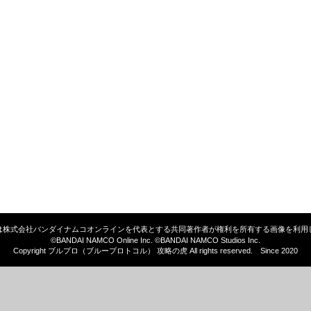
は株式会社バンダイナムコオンラインを代表とする共同著作者が権利を所有する画像を利用
©BANDAI NAMCO Online Inc. ©BANDAI NAMCO Studios Inc.
Copyright ブルプロ（ブループロトコル） 攻略の虎 All rights reserved. Since 2020