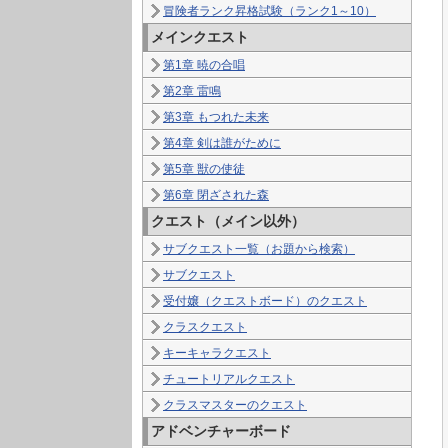
冒険者ランク昇格試験（ランク1～10）
メインクエスト
第1章 暁の合唱
第2章 雷鳴
第3章 もつれた未来
第4章 剣は誰がために
第5章 獣の使徒
第6章 閉ざされた森
クエスト（メイン以外）
サブクエスト一覧（お題から検索）
サブクエスト
受付嬢（クエストボード）のクエスト
クラスクエスト
キーキャラクエスト
チュートリアルクエスト
クラスマスターのクエスト
アドベンチャーボード