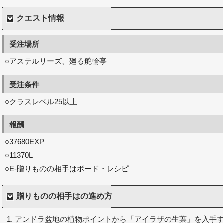
クエスト情報
受注場所
○アステルリーズ、廻る舵輪亭
受注条件
○クラスレベル25以上
報酬
○37680EXP
○11370L
○E-贈りものの相手はボード・レシピ
贈りものの相手はの進め方
アンドラ盆地の植物ポイントから「アイラザの生葉」を入手