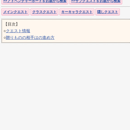
>>アドベンチャーボードをお題から検索
>>サブクエストをお題から検索
メインクエスト
クラスクエスト
キーキャラクエスト
隠しクエスト
【目次】
○
クエスト情報
○
贈りものの相手はの進め方