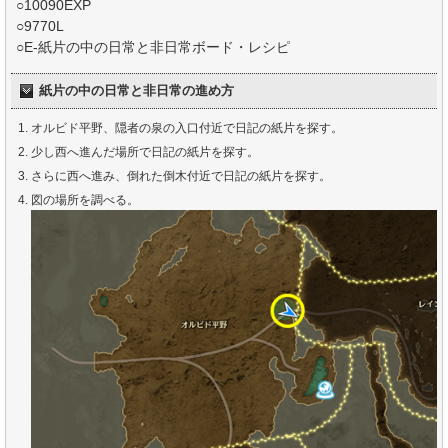
○10090EXP
○9770L
○E-紙片の中の日常と非日常ボード・レシピ
紙片の中の日常と非日常の進め方
オルビド平野、隠者の泉の入口付近で日記の紙片を探す。
少し西へ進んだ場所で日記の紙片を探す。
さらに西へ進み、倒れた倒木付近で日記の紙片を探す。
図の場所を調べる。