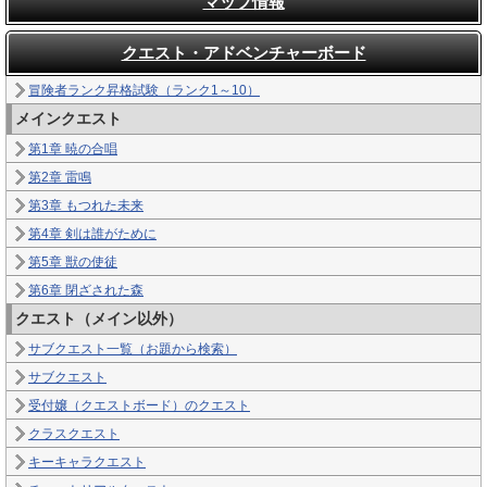
マップ情報
クエスト・アドベンチャーボード
冒険者ランク昇格試験（ランク1～10）
メインクエスト
第1章 暁の合唱
第2章 雷鳴
第3章 もつれた未来
第4章 剣は誰がために
第5章 獣の使徒
第6章 閉ざされた森
クエスト（メイン以外）
サブクエスト一覧（お題から検索）
サブクエスト
受付嬢（クエストボード）のクエスト
クラスクエスト
キーキャラクエスト