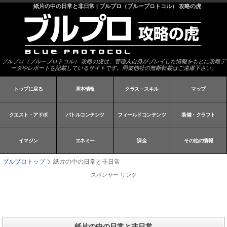
紙片の中の日常と非日常 | ブルプロ（ブループロトコル） 攻略の虎
ブルプロ（ブループロトコル） 攻略の虎は、管理人自身がプレイした情報をもとに攻略デ
ータやレポートを記載しているサイトです。同業他社の無断転載はご遠慮下さい。
トップに戻る
基本情報
クラス・スキル
マップ
クエスト・アドボ
バトルコンテンツ
フィールドコンテンツ
装備・クラフト
イマジン
エネミー
課金
その他の情報
ブルプロトップ
紙片の中の日常と非日常
スポンサー リンク
紙片の中の日常と非日常