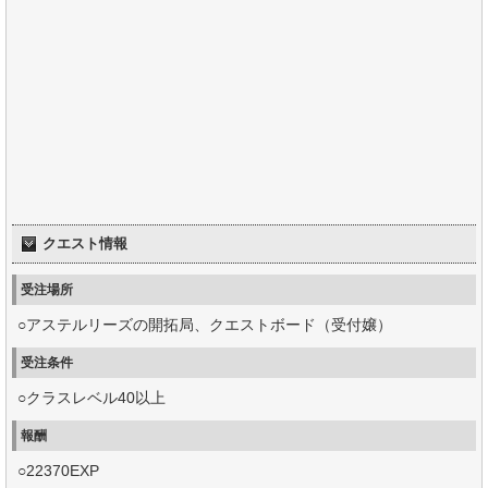
クエスト情報
受注場所
○アステルリーズの開拓局、クエストボード（受付嬢）
受注条件
○クラスレベル40以上
報酬
○22370EXP