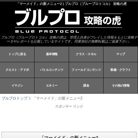
「マーメイド」の新メニュー2 | ブルプロ（ブループロトコル） 攻略の虎
ブルプロ（ブループロトコル） 攻略の虎は、管理人自身がプレイした情報をもとに攻略デ
ータやレポートを記載しているサイトです。同業他社の無断転載はご遠慮下さい。
トップに戻る
基本情報
クラス・スキル
マップ
クエスト・アドボ
バトルコンテンツ
フィールドコンテンツ
装備・クラフト
イマジン
エネミー
課金
その他の情報
ブルプロトップ
「マーメイド」の新メニュー2
スポンサー リンク
「マーメイド」の新メニュー2