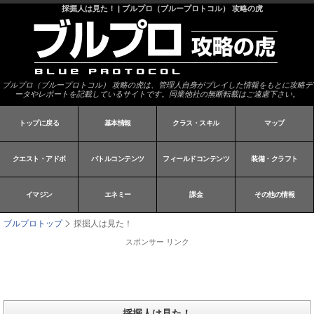
採掘人は見た！ | ブルプロ（ブループロトコル） 攻略の虎
ブルプロ（ブループロトコル） 攻略の虎は、管理人自身がプレイした情報をもとに攻略デ
ータやレポートを記載しているサイトです。同業他社の無断転載はご遠慮下さい。
トップに戻る
基本情報
クラス・スキル
マップ
クエスト・アドボ
バトルコンテンツ
フィールドコンテンツ
装備・クラフト
イマジン
エネミー
課金
その他の情報
ブルプロトップ
採掘人は見た！
スポンサー リンク
採掘人は見た！