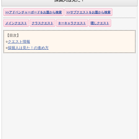
>>アドベンチャーボードをお題から検索
>>サブクエストをお題から検索
メインクエスト
クラスクエスト
キーキャラクエスト
隠しクエスト
【目次】
○
クエスト情報
○
採掘人は見た！の進め方