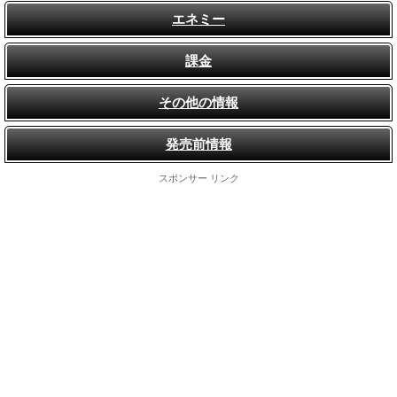
エネミー
課金
その他の情報
発売前情報
スポンサー リンク