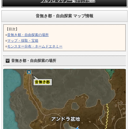
ブルプロ マップ一覧
(クリックで開閉)
音無き都・自由探索 マップ情報
【目次】
○
音無き都・自由探索の場所
○
マップ・採取・宝箱
○
モンスター分布・ネームドエネミー
音無き都・自由探索の場所