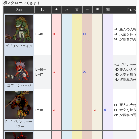
横スクロールできます
名前
Lv
火
氷
雷
土
光
闇
ドロッ
○E-亜人の大将
○
×
Lv46
-
-
-
-
○E-大空を舞う
○E-夕暮れの死
ゴブリンファイタ
ー
○ゴブリンセー
Lv46～
○E-亜人の大将
○
×
-
-
-
-
Lv47
○E-大空を舞う
○E-夕暮れの死
ゴブリンセージ
○E-亜人の大将
○
○
×
Lv48
-
-
-
○E-大空を舞う
○E-夕暮れの死
F-ゴブリンウォー
リアー