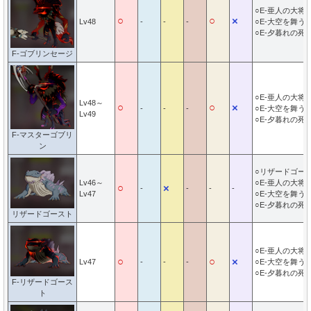
○E-亜人の大将
○
○
×
Lv48
-
-
-
○E-大空を舞う
○E-夕暮れの死
F-ゴブリンセージ
○E-亜人の大将
Lv48～
○
○
×
-
-
-
○E-大空を舞う
Lv49
○E-夕暮れの死
F-マスターゴブリ
ン
○リザードゴー
Lv46～
○E-亜人の大将
○
×
-
-
-
-
Lv47
○E-大空を舞う
○E-夕暮れの死
リザードゴースト
○E-亜人の大将
○
○
×
Lv47
-
-
-
○E-大空を舞う
○E-夕暮れの死
F-リザードゴース
ト