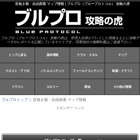
音無き都・自由探索 マップ情報 | ブルプロ（ブループロトコル） 攻略の虎
ブルプロ（ブループロトコル） 攻略の虎は、管理人自身がプレイした情報をもとに攻略デ
ータやレポートを記載しているサイトです。同業他社の無断転載はご遠慮下さい。
トップに戻る
基本情報
クラス・スキル
マップ
クエスト・アドボ
バトルコンテンツ
フィールドコンテンツ
装備・クラフト
イマジン
エネミー
課金
その他の情報
ブルプロトップ
音無き都・自由探索 マップ情報
スポンサー リンク