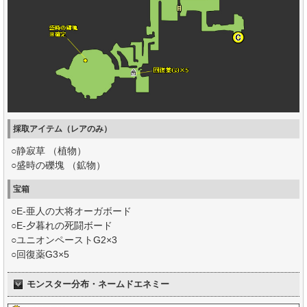
採取アイテム（レアのみ）
○静寂草 （植物）
○盛時の礫塊 （鉱物）
宝箱
○E-亜人の大将オーガボード
○E-夕暮れの死闘ボード
○ユニオンペーストG2×3
○回復薬G3×5
モンスター分布・ネームドエネミー