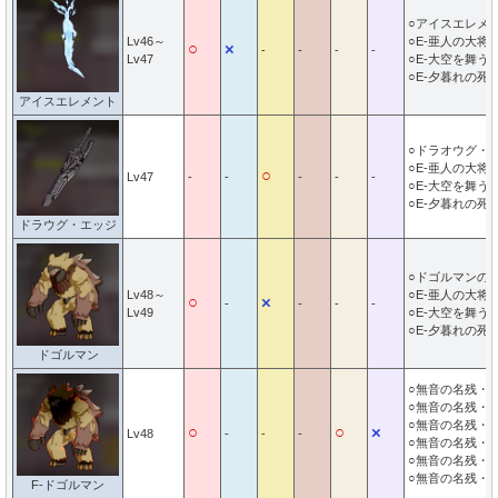
○アイスエレメ
Lv46～
○E-亜人の大将
○
×
-
-
-
-
Lv47
○E-大空を舞う
○E-夕暮れの死
アイスエレメント
○ドラオウグ・
○E-亜人の大将
○
Lv47
-
-
-
-
-
○E-大空を舞う
○E-夕暮れの死
ドラウグ・エッジ
○ドゴルマンの
Lv48～
○E-亜人の大将
○
×
-
-
-
-
Lv49
○E-大空を舞う
○E-夕暮れの死
ドゴルマン
○無音の名残・
○無音の名残・
○無音の名残・
○
○
×
Lv48
-
-
-
○無音の名残・
○無音の名残・
○無音の名残・
F-ドゴルマン