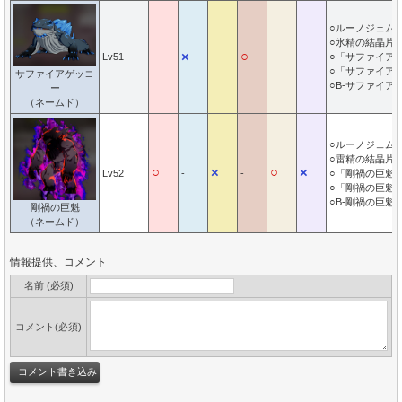
○ルーノジェム
○氷精の結晶片G
×
○
Lv51
-
-
-
-
○「サファイア
○「サファイア
サファイアゲッコ
○B-サファイア
ー
（ネームド）
○ルーノジェム
○雷精の結晶片G
○
×
○
×
Lv52
-
-
○「剛禍の巨魁
○「剛禍の巨魁
○B-剛禍の巨魁
剛禍の巨魁
（ネームド）
情報提供、コメント
名前 (必須)
コメント(必須)