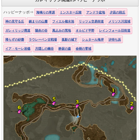
ハッピーナッポ⇒
海鳴りの草原
ミンスター丘陵
アンドラ盆地
夕凪の段丘
神の見守る丘
鎮まりの山麓
フィエル嶺水池
リッツェ交易街道
メリソス川流域
ガレィリッジ廃道
陽炎の谷
風止みの荒地
オルビド平野
レインフォール旧街道
帰らずの砂塵
ラウレーベン古戦場
孤影の城下
シュタール海岸
汐待ち浜
イア・モーレ岩礁
月隠しの幽谷
静寂の森
命樹の零域