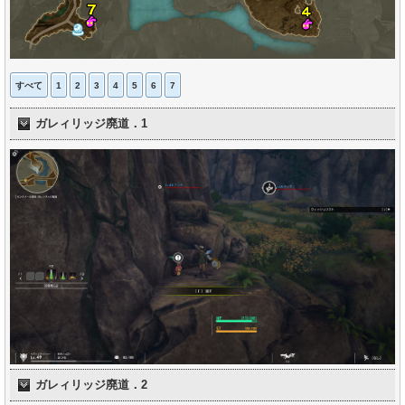
すべて
1
2
3
4
5
6
7
ガレィリッジ廃道．1
ガレィリッジ廃道．2