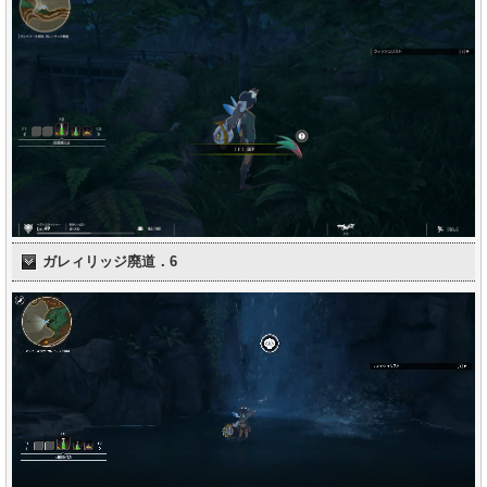
ガレィリッジ廃道．6