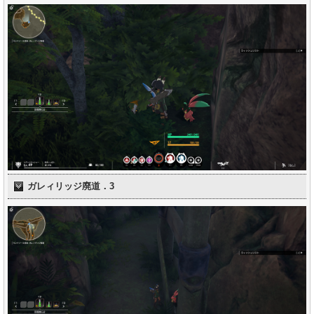
ガレィリッジ廃道．3