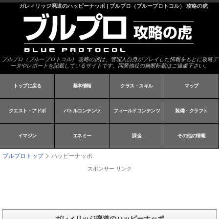
ガレィリッジ廃道のハッピーナッポ | ブルプロ（ブループロトコル） 攻略の虎
ブルプロ（ブループロトコル） 攻略の虎は、管理人自身がプレイした情報をもとに攻略デ
ータやレポートを記載しているサイトです。同業他社の無断転載はご遠慮下さい。
トップに戻る
基本情報
クラス・スキル
マップ
クエスト・アドボ
バトルコンテンツ
フィールドコンテンツ
装備・クラフト
イマジン
エネミー
課金
その他の情報
ブルプロトップ
ハッピーナッポ
スポンサー リンク
ガレィリッジ廃道のハッピーナッポ