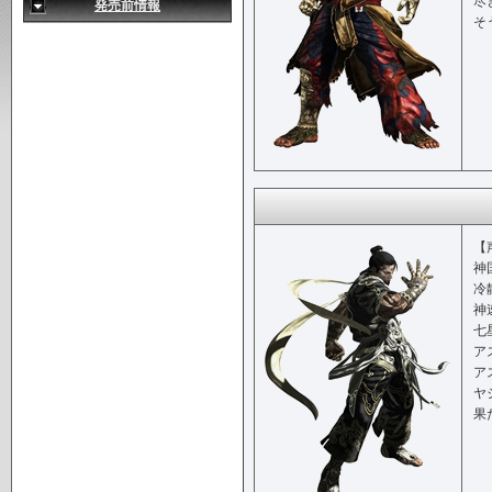
尽
発売前情報
そ
【
神
冷
神
七
ア
ア
ヤ
果