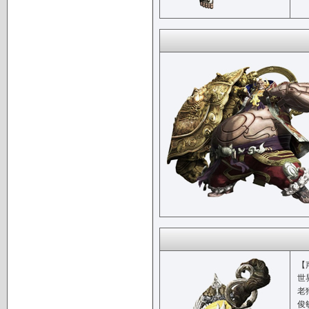
【
世
老
俊