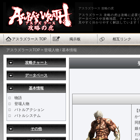
アスラズラース 攻略の虎
アスラズラース 攻略の虎は攻略に必要
データベースや攻略地図、チャートな
見やすく分かりやすく解説しています
アスラズラース TOP
掲示板
相互リンク
アスラズラースTOP
> 登場人物 / 基本情報
攻略チャート
データベース
基本情報
□
物語
□
登場人物
□
バトルアクション
【
□
バトルシステム
か
同
娘
その他
だ