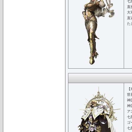
七
直
大
直
た
【
世
神
神
ア
七
ゴ
七