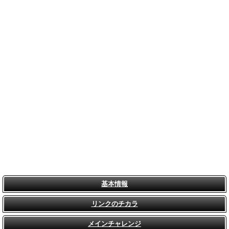
基本情報
リンクのチカラ
メインチャレンジ