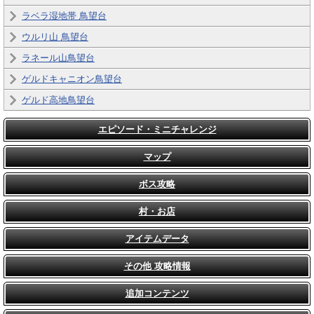
ラベラ湿地帯 鳥望台
ウルリ山 鳥望台
ラネール山鳥望台
ゲルドキャニオン鳥望台
ゲルド高地鳥望台
エピソード・ミニチャレンジ
マップ
ボス攻略
村・お店
アイテムデータ
その他 攻略情報
追加コンテンツ