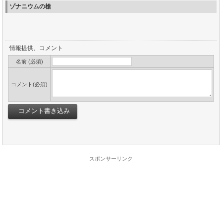
ゾナニウムの槍
情報提供、コメント
名前 (必須)
コメント(必須)
スポンサーリンク