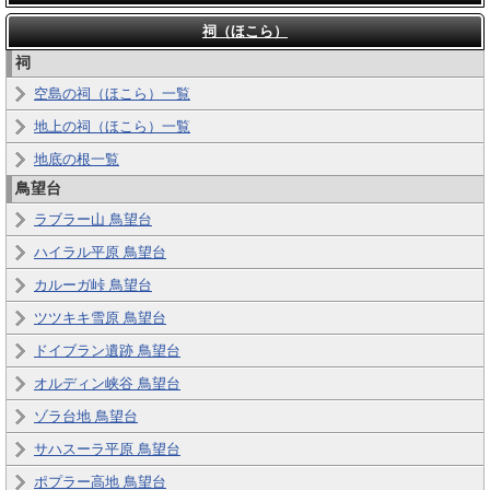
祠（ほこら）
祠
空島の祠（ほこら）一覧
地上の祠（ほこら）一覧
地底の根一覧
鳥望台
ラブラー山 鳥望台
ハイラル平原 鳥望台
カルーガ峠 鳥望台
ツツキキ雪原 鳥望台
ドイブラン遺跡 鳥望台
オルディン峡谷 鳥望台
ゾラ台地 鳥望台
サハスーラ平原 鳥望台
ポプラー高地 鳥望台