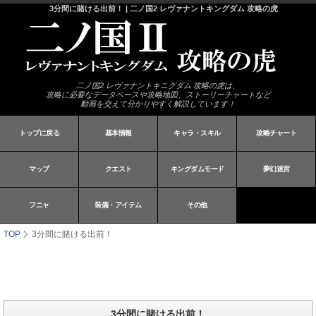
3分間に賭ける出前！ | 二ノ国2 レヴァナントキングダム 攻略の虎
二ノ国2 レヴァナントキニグダム 攻略の虎は、
攻略に必要なデータベースや攻略地図、ストーリーチャートなど
動画を交えて分かりやすく解説しています！
トップに戻る
基本情報
キャラ・スキル
攻略チャート
マップ
クエスト
キングダムモード
夢幻迷宮
フニャ
装備・アイテム
その他
TOP
3分間に賭ける出前！
3分間に賭ける出前！