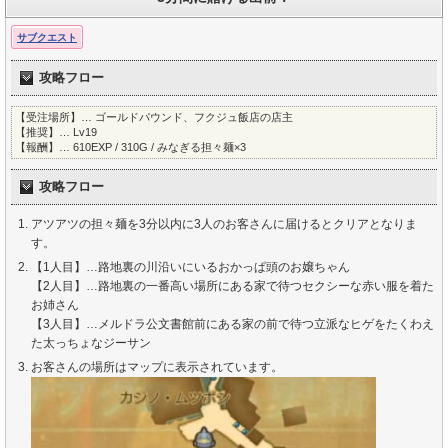
サブクエスト
攻略フロー
【受注場所】… ゴールドパウンド、フクジュ飯店の店主
【推奨】… Lv19
【報酬】… 610EXP / 310G / みなぎる担々麺×3
攻略フロー
アツアツの担々麺を3分以内に3人のお客さんに届けるとクリアとなりま
す。
【1人目】…路地裏の川沿いにいるおかっぱ頭のお嬢ちゃん
【2人目】…路地裏の一番高い場所にある家で待つセクシーな赤い服を着た
お姉さん
【3人目】…メルドラ公文書館前にある家の前で待つ立派なヒゲをたくわえ
た太っちょなジーサン
お客さんの場所はマップに表示されています。