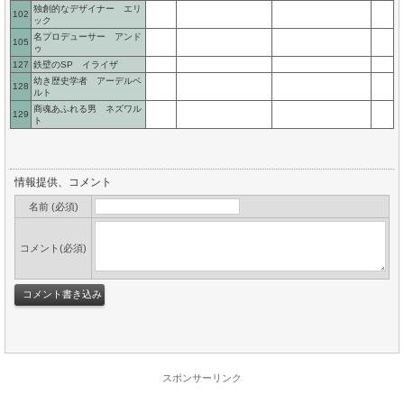
独創的なデザイナー エリ
102
ック
名プロデューサー アンド
105
ゥ
127
鉄壁のSP イライザ
幼き歴史学者 アーデルベ
128
ルト
商魂あふれる男 ネズワル
129
ト
情報提供、コメント
名前 (必須)
コメント(必須)
スポンサーリンク