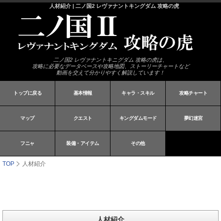
人材紹介 | 二ノ国2 レヴァナントキングダム 攻略の虎
二ノ国2 レヴァナントキニグダム 攻略の虎は、
攻略に必要なデータベースや攻略地図、ストーリーチャートなど
動画を交えて分かりやすく解説しています！
トップに戻る
基本情報
キャラ・スキル
攻略チャート
マップ
クエスト
キングダムモード
夢幻迷宮
フニャ
装備・アイテム
その他
TOP
人材紹介
人材紹介