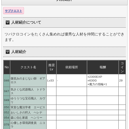
サブクエスト
人材紹介について
ツバクロコインをたくさん集めれば優秀な人材を仲間にすることができ
ます。
人材紹介
コ
推奨
No
クエスト名
依頼場所
報酬
イ
Lv
ン
○2300EXP
微笑みのまじない師 ギア
046
Lv33
-
○630G
29
ロス
○魔力の指輪×1
気さくな武器職人 トドラ
047
ス
ゆううつな宝石職人 カヴ
049
リ
050
実直な魔法学者 エービス
052
おいしさの狩人 ヘレナ
054
森に住む家庭 ヘンリー
心優しき環境調査員 ニコ
079
ラ