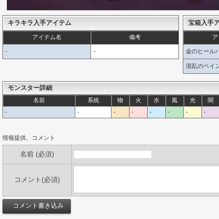
キラキラ入手アイテム
宝箱入手
アイテム名
備考
ア
-
-
金のヒール
混乱のベイ
モンスター詳細
名前
系統
物
火
水
風
光
闇
-
-
-
-
-
-
-
-
情報提供、コメント
名前 (必須)
コメント(必須)