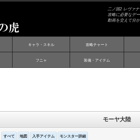
二ノ国2 レヴァ
攻略に必要なデー
動画を交えて分か
キャラ・スキル
攻略チャート
フニャ
装備・アイテム
モーヤ大陸
すべて
地図
入手アイテム
モンスター詳細