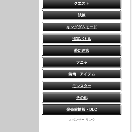
クエスト
試練
キングダムモード
進軍バトル
夢幻迷宮
フニャ
装備・アイテム
モンスター
その他
発売前情報・DLC
スポンサー リンク