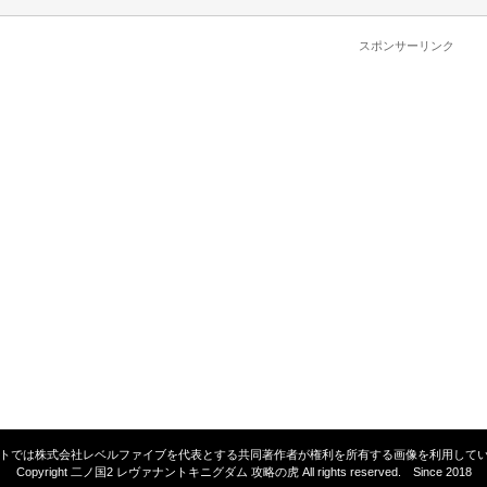
スポンサーリンク
トでは株式会社レベルファイブを代表とする共同著作者が権利を所有する画像を利用して
Copyright 二ノ国2 レヴァナントキニグダム 攻略の虎 All rights reserved. Since 2018