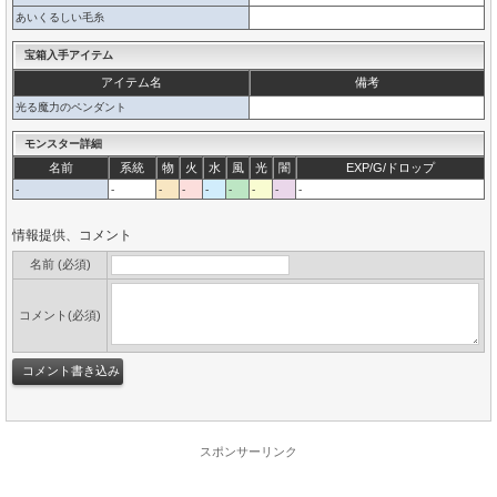
あいくるしい毛糸
宝箱入手アイテム
アイテム名
備考
光る魔力のペンダント
モンスター詳細
名前
系統
物
火
水
風
光
闇
EXP/G/ドロップ
-
-
-
-
-
-
-
-
-
情報提供、コメント
名前 (必須)
コメント(必須)
スポンサーリンク