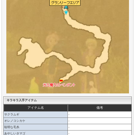
キラキラ入手アイテム
アイテム名
備考
サクラムギ
-
オレノコシカケ
-
聡明な毛糸
-
あやしいタマゴ
-