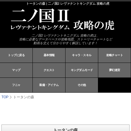
トータンの森 | 二ノ国2 レヴァナントキングダム 攻略の虎
二ノ国2 レヴァナントキニグダム 攻略の虎は、
攻略に必要なデータベースや攻略地図、ストーリーチャートなど
動画を交えて分かりやすく解説しています！
トップに戻る
基本情報
キャラ・スキル
攻略チャート
マップ
クエスト
キングダムモード
夢幻迷宮
フニャ
装備・アイテム
その他
TOP
トータンの森
トータンの森