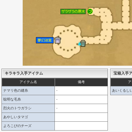
キラキラ入手アイテム
宝箱入手
アイテム名
備考
ア
ナマリ色の縫糸
-
あいくるしい
聡明な毛糸
-
烈火のトウガラシ
-
あやしいタマゴ
よろこびのチーズ