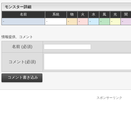
モンスター詳細
名前
系統
物
火
水
風
光
闇
-
-
-
-
-
-
-
-
情報提供、コメント
名前 (必須)
コメント(必須)
スポンサーリンク