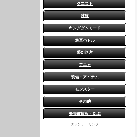
クエスト
試練
キングダムモード
進軍バトル
夢幻迷宮
フニャ
装備・アイテム
モンスター
その他
発売前情報・DLC
スポンサー リンク