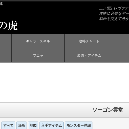
虎
二ノ国2 レヴァ
攻略に必要なデー
動画を交えて分か
キャラ・スキル
攻略チャート
フニャ
装備・アイテム
ソーゴン霊堂
すべて
場所
地図
入手アイテム
モンスター詳細