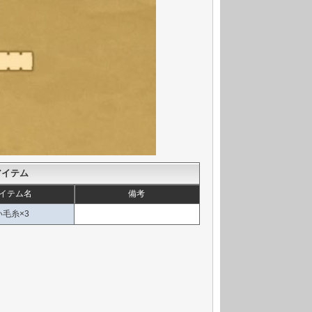
アイテム
イテム名
備考
毛糸×3