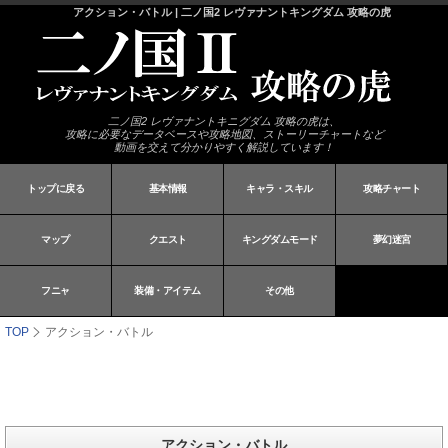
アクション・バトル | 二ノ国2 レヴァナントキングダム 攻略の虎
二ノ国2 レヴァナントキニグダム 攻略の虎は、
攻略に必要なデータベースや攻略地図、ストーリーチャートなど
動画を交えて分かりやすく解説しています！
トップに戻る
基本情報
キャラ・スキル
攻略チャート
マップ
クエスト
キングダムモード
夢幻迷宮
フニャ
装備・アイテム
その他
TOP
アクション・バトル
アクション・バトル