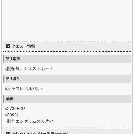
クエスト情報
受注場所
○開拓局、クエストボード
受注条件
○クラスレベル8以上
報酬
○2730EXP
○3090L
○動的エングラムの欠片×4