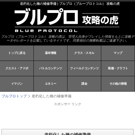
老朽化した橋の補修準備 | ブルプロ（ブループロトコル） 攻略の虎
ブルプロ（ブループロトコル） 攻略の虎は、管理人自身がプレイした情報をもとに攻略デ
ータやレポートを記載しているサイトです。同業他社の無断転載はご遠慮下さい。
トップに戻る
基本情報
クラス・スキル
マップ
クエスト・アドボ
バトルコンテンツ
フィールドコンテンツ
装備・クラフト
イマジン
エネミー
課金
その他の情報
ブルプロトップ
老朽化した橋の補修準備
スポンサー リンク
老朽化した橋の補修準備