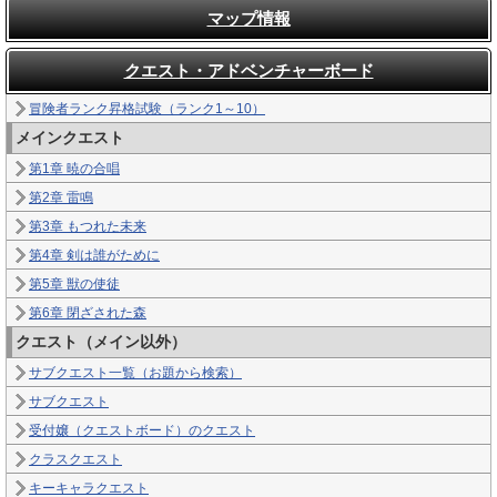
マップ情報
クエスト・アドベンチャーボード
冒険者ランク昇格試験（ランク1～10）
メインクエスト
第1章 暁の合唱
第2章 雷鳴
第3章 もつれた未来
第4章 剣は誰がために
第5章 獣の使徒
第6章 閉ざされた森
クエスト（メイン以外）
サブクエスト一覧（お題から検索）
サブクエスト
受付嬢（クエストボード）のクエスト
クラスクエスト
キーキャラクエスト