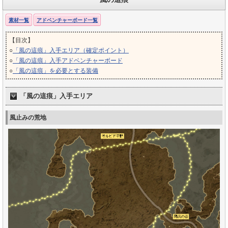
素材一覧
アドベンチャーボード一覧
【目次】
○
「風の這痕」入手エリア（確定ポイント）
○
「風の這痕」入手アドベンチャーボード
○
「風の這痕」を必要とする装備
「風の這痕」入手エリア
風止みの荒地