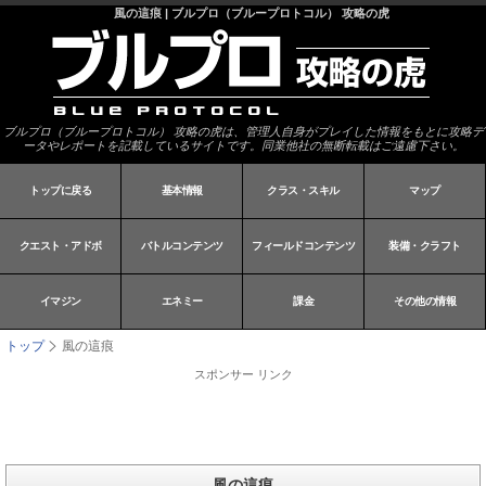
風の這痕 | ブルプロ（ブループロトコル） 攻略の虎
ブルプロ（ブループロトコル） 攻略の虎は、管理人自身がプレイした情報をもとに攻略デ
ータやレポートを記載しているサイトです。同業他社の無断転載はご遠慮下さい。
トップに戻る
基本情報
クラス・スキル
マップ
クエスト・アドボ
バトルコンテンツ
フィールドコンテンツ
装備・クラフト
イマジン
エネミー
課金
その他の情報
トップ
風の這痕
スポンサー リンク
風の這痕