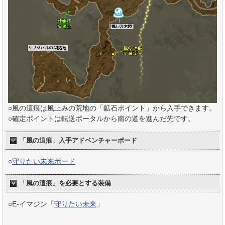
○風の這痕は風止みの荒地の「鉱石ポイント」から入手できます。
○確定ポイントは転送ポータルから南の道を進んだ先です。
「風の這痕」入手アドベンチャーボード
○
守りたい未来ボード
「風の這痕」を必要とする装備
○E-イマジン「
守りたい未来
」