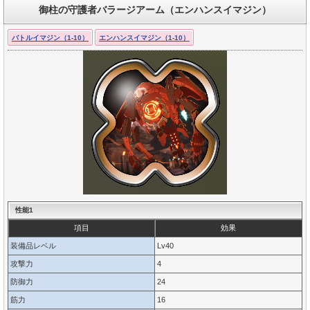
御柱の守護者バラージアーム（エンハンスイマジン）
バトルイマジン（1-10）
エンハンスイマジン（1-10）
性能1
項目
効果
装備品レベル
Lv40
攻撃力
4
防御力
24
筋力
16