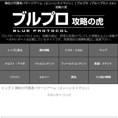
御柱の守護者バラージアーム（エンハンスイマジン） | ブルプロ（ブループロトコル）
攻略の虎
ブルプロ（ブループロトコル） 攻略の虎は、管理人自身がプレイした情報をもとに攻略デ
ータやレポートを記載しているサイトです。同業他社の無断転載はご遠慮下さい。
トップに戻る
基本情報
クラス・スキル
マップ
クエスト・アドボ
バトルコンテンツ
フィールドコンテンツ
装備・クラフト
イマジン
エネミー
課金
その他の情報
トップ
御柱の守護者バラージアーム（エンハンスイマジン）
スポンサー リンク