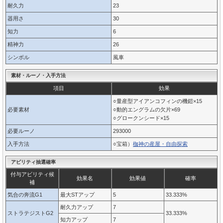
耐久力
23
器用さ
30
知力
6
精神力
26
シンボル
風車
素材・ルーノ・入手方法
項目
効果
○量産型アイアンコフィンの機鎧×15
必要素材
○動的エングラムの欠片×69
○グロークンシード×15
必要ルーノ
293000
入手方法
○宝箱）
枷神の産屋・自由探索
アビリティ抽選確率
付与アビリティ候
効果名
効果値
確率
補
気合の奔流G1
最大STアップ
5
33.333%
耐久力アップ
7
ストラテジストG2
33.333%
知力アップ
7