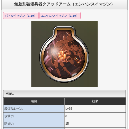
無差別破壊兵器クアッドアーム（エンハンスイマジン）
バトルイマジン（1-10）
エンハンスイマジン（1-10）
性能1
項目
効果
装備品レベル
Lv35
攻撃力
8
防御力
15