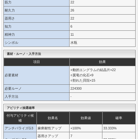
筋力
22
耐久力
26
器用さ
22
知力
6
精神力
11
シンボル
水瓶
素材・ルーノ・入手方法
項目
効果
○動的エングラムの結晶片×22
必要素材
○翼竜の化石×9
○割れた貝殻×15
必要ルーノ
224300
入手方法
-
アビリティ抽選確率
付与アビリティ候
効果名
効果値
確率
補
アンチパライズG3
麻痺耐性アップ
+100%
33.333%
器用さアップ
7