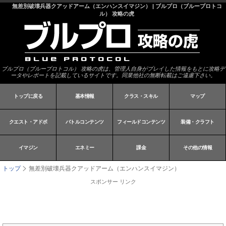
無差別破壊兵器クアッドアーム（エンハンスイマジン） | ブルプロ（ブループロトコ
ル） 攻略の虎
ブルプロ（ブループロトコル） 攻略の虎は、管理人自身がプレイした情報をもとに攻略デ
ータやレポートを記載しているサイトです。同業他社の無断転載はご遠慮下さい。
トップに戻る
基本情報
クラス・スキル
マップ
クエスト・アドボ
バトルコンテンツ
フィールドコンテンツ
装備・クラフト
イマジン
エネミー
課金
その他の情報
トップ
無差別破壊兵器クアッドアーム（エンハンスイマジン）
スポンサー リンク