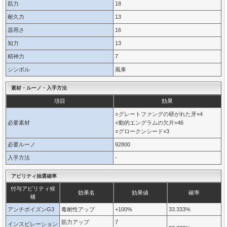
筋力
18
耐久力
13
器用さ
16
知力
13
精神力
7
シンボル
風車
素材・ルーノ・入手方法
項目
効果
○グレートファングの研がれた牙×4
必要素材
○動的エングラムの欠片×46
○グロークンシード×3
必要ルーノ
92800
入手方法
-
アビリティ抽選確率
付与アビリティ候
効果名
効果値
確率
補
アンチポイズンG3
毒耐性アップ
+100%
33.333%
筋力アップ
7
インスピレーション