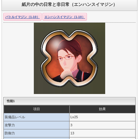
紙片の中の日常と非日常（エンハンスイマジン）
バトルイマジン（1-10）
エンハンスイマジン（1-10）
性能1
項目
効果
装備品レベル
Lv25
攻撃力
3
防御力
13