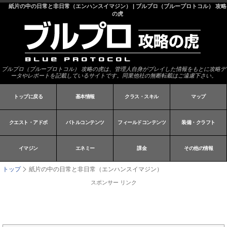
紙片の中の日常と非日常（エンハンスイマジン） | ブルプロ（ブループロトコル） 攻略
の虎
ブルプロ（ブループロトコル） 攻略の虎は、管理人自身がプレイした情報をもとに攻略デ
ータやレポートを記載しているサイトです。同業他社の無断転載はご遠慮下さい。
トップに戻る
基本情報
クラス・スキル
マップ
クエスト・アドボ
バトルコンテンツ
フィールドコンテンツ
装備・クラフト
イマジン
エネミー
課金
その他の情報
トップ
紙片の中の日常と非日常（エンハンスイマジン）
スポンサー リンク