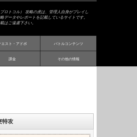
プロトコル） 攻略の虎は、管理人自身がプレイし
略データやレポートを記載しているサイトです。
載はご遠慮下さい。
クエスト・アドボ
バトルコンテンツ
課金
その他の情報
突特攻