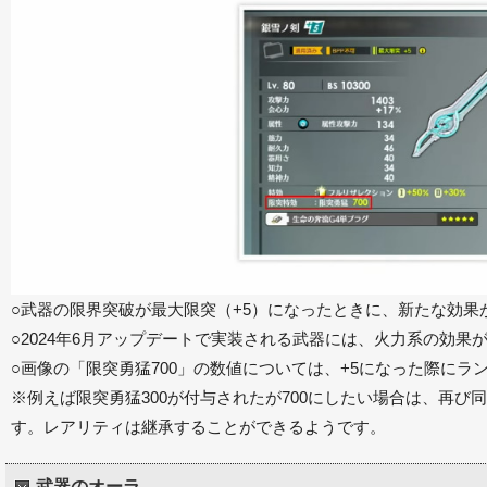
○武器の限界突破が最大限突（+5）になったときに、新たな効果
○2024年6月アップデートで実装される武器には、火力系の効果
○画像の「限突勇猛700」の数値については、+5になった際にラ
※例えば限突勇猛300が付与されたが700にしたい場合は、再び
す。レアリティは継承することができるようです。
武器のオーラ