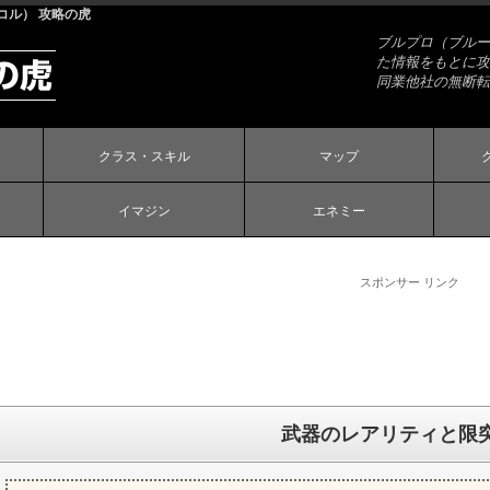
コル） 攻略の虎
ブルプロ（ブルー
た情報をもとに攻
同業他社の無断転
クラス・スキル
マップ
イマジン
エネミー
スポンサー リンク
武器のレアリティと限